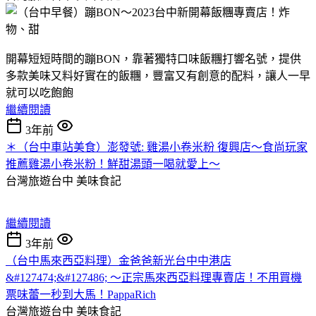
開幕短短時間的蹦BON，靠著獨特口味飯糰打響名號，提供
多款美味又料好實在的飯糰，豐富又有創意的配料，讓人一早
就可以吃飽飽
繼續閱讀
3年前
＊（台中車站美食）澎發號: 雞湯小卷米粉 復興店～食尚玩家
推薦雞湯小卷米粉！鮮甜湯頭一喝就愛上～
台灣旅遊台中
美味食記
繼續閱讀
3年前
（台中馬來西亞料理）金爸爸新光台中中港店
&#127474;&#127486; ～正宗馬來西亞料理專賣店！不用買機
票味蕾一秒到大馬！PappaRich
台灣旅遊台中
美味食記