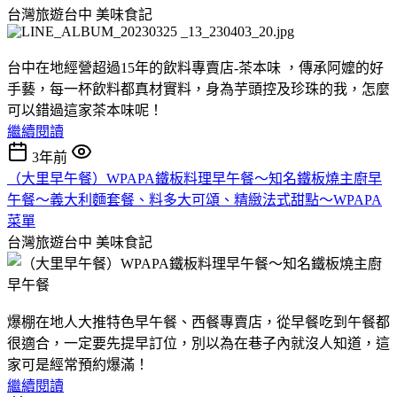
台灣旅遊台中
美味食記
台中在地經營超過15年的飲料專賣店-茶本味 ，傳承阿嬤的好
手藝，每一杯飲料都真材實料，身為芋頭控及珍珠的我，怎麼
可以錯過這家茶本味呢！
繼續閱讀
3年前
（大里早午餐）WPAPA鐵板料理早午餐～知名鐵板燒主廚早
午餐～義大利麵套餐、料多大可頌、精緻法式甜點～WPAPA
菜單
台灣旅遊台中
美味食記
爆棚在地人大推特色早午餐、西餐專賣店，從早餐吃到午餐都
很適合，一定要先提早訂位，別以為在巷子內就沒人知道，這
家可是經常預約爆滿！
繼續閱讀