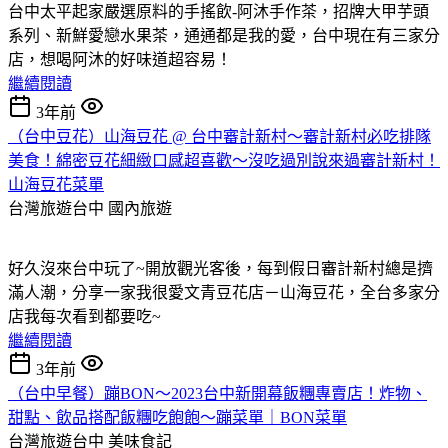
台中太平起家嚴選原料的手搖飲-阿沐手作茶，招牌大甲芋頭
系列、新鮮愛戀水果茶，通通都是我的愛，台中現在有三家分
店，想喝阿沐的好味道超容易！
繼續閱讀
3年前
（台中豆花）山海豆花 @ 台中審計新村～審計新村必吃排隊
美食！綿密豆花細緻口感超喜歡～沒吃過別說來過審計新村！
山海豆花菜單
台灣旅遊台中
國內旅遊
好久沒來台中玩了~開放觀光客後，每到假日審計新村總是擠
滿人潮，分享一家我很愛文青豆花店－山海豆花，全台多家分
店我每次看到都要吃~
繼續閱讀
3年前
（台中早餐）蹦BON～2023台中新開幕飯糰專賣店！炸物、
甜點、飲品搭配飯糰吃飽飽～蹦菜單｜BON菜單
台灣旅遊台中
美味食記