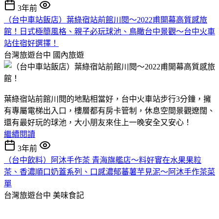
3年前
（台中車站飯店）葉綠宿站前館川閱～2022甫開幕高質感旅
館！日式極簡風格、親子必玩球池、鳥瞰台中景觀～台中火車
站住宿好選擇！
台灣旅遊台中
國內旅遊
葉綠宿站前館川閱的地點相當好，台中火車站步行3分鐘，擁
有專屬電梯出入口，樓層都有房卡管制，休息空間景觀遼闊、
還有最好玩的球池，大小朋友來住上一晚安全又安心！
繼續閱讀
3年前
（台中飲料）阿沐手作茶 青海旗艦店～料好實在水果果粒
茶、香濃順口奶蓋系列、口感濃郁蕃薯芋見泥～阿沐手作茶菜
單
台灣旅遊台中
美味食記