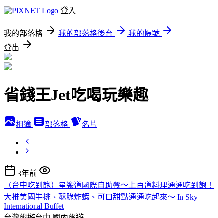
登入
我的部落格
我的部落格後台
我的帳號
登出
省錢王Jet吃喝玩樂趣
相簿
部落格
名片
3年前
（台中吃到飽）星饗道國際自助餐～上百道料理通通吃到飽！
大推美國牛排、酥脆炸蝦、可口甜點通通吃起來～ In Sky
International Buffet
台灣旅遊台中
國內旅遊