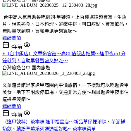
台中高人氣自助餐吃到飽-星饗道，上百種選擇超豐富，生魚
片、現煮熟食、日本料理、鮮嫩牛排、可口甜點、豐富飲品，
無限量吃到爽，買餐券還更划算喔～
繼續閱讀
3年前
+（台中飯店）文華道會館～高CP值飯店推薦～逢甲夜市1分
鐘就到！自助早餐豐盛又好吃～
台灣旅遊台中
國內旅遊
文華道會館是家逢甲商圈內平價旅宿，一下樓就可以吃遍逢甲
美食，地下室附設停車場，交通非常方便～想逛遍逢甲夜市住
這邊準沒錯～
繼續閱讀
3年前
（逢甲飲料）茶本味 逢甲福星店～新品草仔粿珍珠、芋泥鮮
奶飲、繽紛草莓系列通通超好喝～茶本味菜單