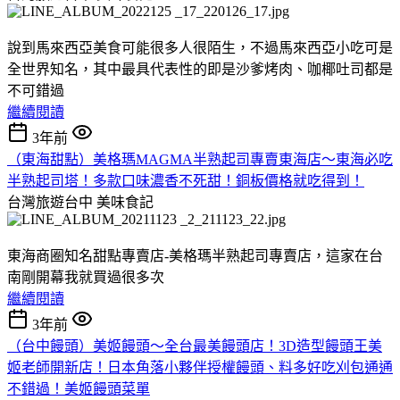
說到馬來西亞美食可能很多人很陌生，不過馬來西亞小吃可是
全世界知名，其中最具代表性的即是沙爹烤肉、咖椰吐司都是
不可錯過
繼續閱讀
3年前
（東海甜點）美格瑪MAGMA半熟起司專賣東海店～東海必吃
半熟起司塔！多款口味濃香不死甜！銅板價格就吃得到！
台灣旅遊台中
美味食記
東海商圈知名甜點專賣店-美格瑪半熟起司專賣店，這家在台
南剛開幕我就買過很多次
繼續閱讀
3年前
（台中饅頭）美姬饅頭～全台最美饅頭店！3D造型饅頭王美
姬老師開新店！日本角落小夥伴授權饅頭、料多好吃刈包通通
不錯過！美姬饅頭菜單