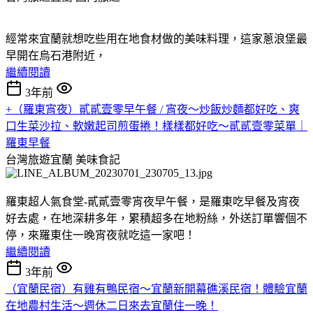
經常來宜蘭就想吃些用在地食材做的美味料理，這家蔥浪堡最
早開在烏石港附近，
繼續閱讀
3年前
+（羅東宵夜）貳貳壹零早午餐 / 宵夜～炒飯炒麵都好吃、爽
口生菜沙拉、軟嫩起司煎蛋捲！樣樣都好吃～貳貳壹零菜單｜
羅東早餐
台灣旅遊宜蘭
美味食記
羅東超人氣食堂-貳貳壹零宵夜早午餐，是羅東吃早餐及宵夜
好去處，在地深耕多年，累積超多在地粉絲，外送訂單響個不
停，來羅東住一晚宵夜就吃這一家吧！
繼續閱讀
3年前
（宜蘭民宿）有雞有鴨民宿～宜蘭新開幕礁溪民宿！體驗宜蘭
在地農村生活～週休二日來去宜蘭住一晚！