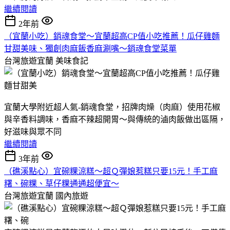
繼續閱讀
2年前
（宜蘭小吃）銷魂食堂～宜蘭超高CP值小吃推薦！瓜仔雞麵
甘甜美味、獨創肉麻飯香麻涮嘴～銷魂食堂菜單
台灣旅遊宜蘭
美味食記
宜蘭大學附近超人氣-銷魂食堂，招牌肉燥（肉麻）使用花椒
與辛香料調味，香麻不辣超開胃～與傳統的滷肉飯做出區隔，
好滋味與眾不同
繼續閱讀
3年前
（礁溪點心）宜碗粿涼糕～超Ｑ彈娘惹糕只要15元！手工麻
糬、碗粿、草仔粿通通超便宜～
台灣旅遊宜蘭
國內旅遊