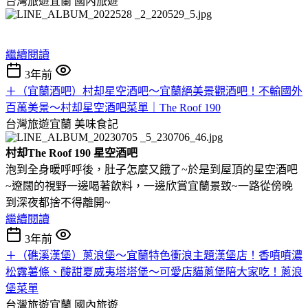
台灣旅遊宜蘭
國內旅遊
繼續閱讀
3年前
＋（宜蘭酒吧）村却星空酒吧～宜蘭絕美景觀酒吧！不輸國外
百萬美景～村却星空酒吧菜單｜The Roof 190
台灣旅遊宜蘭
美味食記
村却The Roof 190 星空酒吧
泡到全身暖呼呼後，肚子怎麼又餓了~於是到屋頂的星空酒吧
~遼闊的視野一邊喝著飲料，一邊欣賞宜蘭景致~一路從傍晚
到深夜都捨不得離開~
繼續閱讀
3年前
＋（礁溪漢堡）蔥浪堡～宜蘭特色衝浪主題漢堡店！香噴噴濃
松露薯條、酸甜夏威夷塔塔堡～可愛店貓蔥堡陪大家吃！蔥浪
堡菜單
台灣旅遊宜蘭
國內旅遊