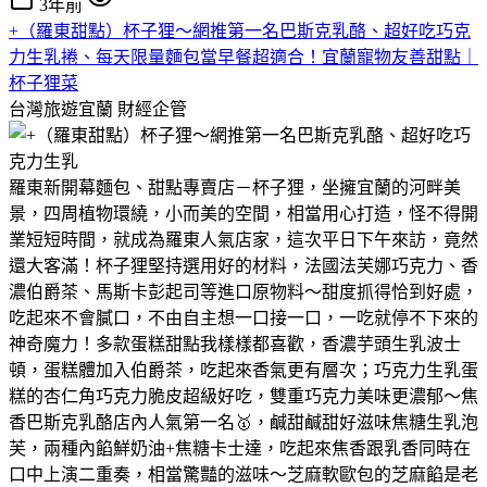
3年前
+（羅東甜點）杯子狸～網推第一名巴斯克乳酪、超好吃巧克
力生乳捲、每天限量麵包當早餐超適合！宜蘭寵物友善甜點｜
杯子狸菜
台灣旅遊宜蘭
財經企管
羅東新開幕麵包、甜點專賣店－杯子狸，坐擁宜蘭的河畔美
景，四周植物環繞，小而美的空間，相當用心打造，怪不得開
業短短時間，就成為羅東人氣店家，這次平日下午來訪，竟然
還大客滿！杯子狸堅持選用好的材料，法國法芙娜巧克力、香
濃伯爵茶、馬斯卡彭起司等進口原物料～甜度抓得恰到好處，
吃起來不會膩口，不由自主想一口接一口，一吃就停不下來的
神奇魔力！多款蛋糕甜點我樣樣都喜歡，香濃芋頭生乳波士
頓，蛋糕體加入伯爵茶，吃起來香氣更有層次；巧克力生乳蛋
糕的杏仁角巧克力脆皮超級好吃，雙重巧克力美味更濃郁～焦
香巴斯克乳酪店內人氣第一名🥇，鹹甜鹹甜好滋味焦糖生乳泡
芙，兩種內餡鮮奶油+焦糖卡士達，吃起來焦香跟乳香同時在
口中上演二重奏，相當驚豔的滋味～芝麻軟歐包的芝麻餡是老