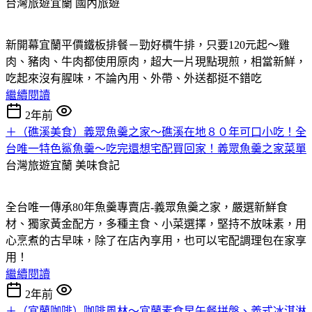
台灣旅遊宜蘭
國內旅遊
新開幕宜蘭平價鐵板排餐－勁好檟牛排，只要120元起～雞
肉、豬肉、牛肉都使用原肉，超大一片現點現煎，相當新鮮，
吃起來沒有腥味，不論內用、外帶、外送都挺不錯吃
繼續閱讀
2年前
＋（礁溪美食）義眾魚羹之家～礁溪在地８０年可口小吃！全
台唯一特色鯊魚羹～吃完還想宅配買回家！義眾魚羹之家菜單
台灣旅遊宜蘭
美味食記
全台唯一傳承80年魚羹專賣店-義眾魚羹之家，嚴選新鮮食
材、獨家黃金配方，多種主食、小菜選擇，堅持不放味素，用
心烹煮的古早味，除了在店內享用，也可以宅配調理包在家享
用！
繼續閱讀
2年前
＋（宜蘭咖啡）咖啡風林～宜蘭素食早午餐拼盤、義式冰淇淋