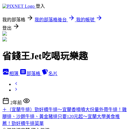
登入
我的部落格
我的部落格後台
我的帳號
登出
省錢王Jet吃喝玩樂趣
相簿
部落格
名片
2年前
＋（宜蘭牛排）勁好檟牛排～宜蘭香噴噴大份量外帶牛排！雞
腿排、沙朗牛排、黃金豬排只要120元起～宜蘭大學美食推
薦！勁好檟牛排菜單