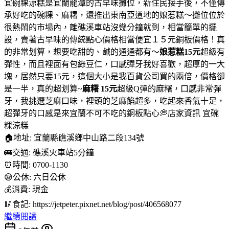
宜碗粿涼糕是宜蘭龍潭的古早味攤位，新住民接手後，不僅傳
承好吃的碗粿、麻糬，還推出東南亞道地的娘惹糕～攤位位於
很熱鬧的市場內，離礁溪車站沒幾分鐘就到，相當簡單的擺
設，賣著古早味的傳統點心價格相當便宜１５元銅板價格！真
的非常划算，想要吃甜的、鹹的通通都有～
娘惹糕15元
超級有
彈性，而且裡面有包綠豆仁，口感彈牙我好喜歡，超厚的一大
塊，居然只要15元，這個大小是我百貨公司買的兩倍，價格卻
是一半，真的超划算~
麻糬 15元
超級Q彈的麻糬，口感非常彈
牙，我挑選芝麻口味，裡頭的芝麻餡超多，吃起來香氣十足，
超彈牙的口感是來宜蘭不可不吃的銅板點心💭店家資訊 宜碗
粿涼糕
🏠地址: 宜蘭縣礁溪鄉中山路二段134號
🚌交通: 礁溪火車站5分鐘
⏰時間: 0700-1130
😪公休: 六日公休
💰消費: 現金
🥢食記: https://jetpeter.pixnet.net/blog/post/406568077
繼續閱讀