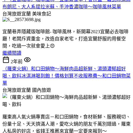
布朗尼、大人系提拉米蘇、手沖香濃咖啡～咖啡風林菜單
台灣旅遊宜蘭
美味食記
宜蘭巷弄隱藏版咖啡館- 咖啡風林，新開幕2023宜蘭必去咖啡
廳！老闆斥資重金，改造自家老宅，打造宜蘭舒服的用餐空
間，吃過一次就會愛上😍
繼續閱讀
2年前
（羅東火鍋）和口田鍋物～海鮮肉品超新鮮、湯頭濃郁超好
喝、飲料冰淇淋喝到飽！價格划算不收服務費～和口田鍋物菜
單
台灣旅遊宜蘭
國內旅遊
羅東高人氣火鍋專賣店－和口田鍋物，食材新鮮、服務親切、
份量十足、天天擠滿人潮，愛吃火鍋的朋友千萬別錯過，羅東
人私房的好店，省錢王推薦來宜蘭一定要來報到～