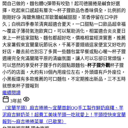
闆自己做的，麵包體Q彈帶有咬勁！起司德腸捲是鹹食好選
擇，吃起來口感超有層次～杯子狸飲品色香味俱全，比例抓的
剛剛好😘 海鹽焦糖紅茶歐蕾鹹鹹甜甜，茶香停留在口中許
久；白桃四季春茶清爽超適合夏天，一口甜點一口飲品超幸福
～覆盆子薄荷氣泡飲爽口，可以幫助消化，相當適合炎炎夏日
來上一杯這家甜點、麵包都超好吃，價格相當經濟實惠，推薦
大家暑假來宜蘭童玩節玩水，千萬不要錯過這家便宜又好吃的
好店，離去前也別忘了多買一些麵包當早餐或點心喔～杯子狸
週邊完全充滿蘭陽平原的清幽氛圍，讓人可以忘卻日常煩惱，
可以悠然的享受杯子狸手作的甜點跟麵包~
杯子狸外觀
杯子狸
小巧的店面，大約有10個內用座位左右，外頭還有戶外座位，
小黑板還有多款推薦的可口麵包，不定期推出新品，三不五時
就想來杯子狸報到
繼續閱讀
3年前
（宜蘭芋頭）麻吉捲捲～宜蘭首創QQ手工製作鮮奶麻糬、芋
泥麻吉鮮奶茶！超費工美味芋頭一吃就愛上！芋頭控快來宜蘭
報到～麻吉捲捲菜單（已歇業）