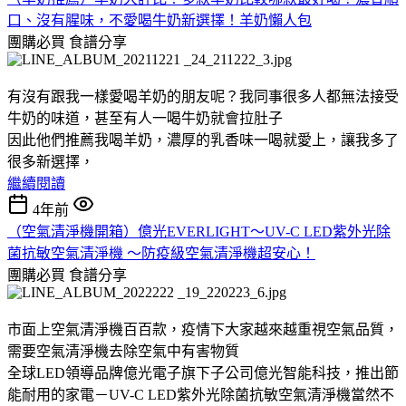
口、沒有腥味，不愛喝牛奶新選擇！羊奶懶人包
團購必買
食譜分享
有沒有跟我一樣愛喝羊奶的朋友呢？我同事很多人都無法接受
牛奶的味道，甚至有人一喝牛奶就會拉肚子
因此他們推薦我喝羊奶，濃厚的乳香味一喝就愛上，讓我多了
很多新選擇，
繼續閱讀
4年前
（空氣清淨機開箱）億光EVERLIGHT～UV-C LED紫外光除
菌抗敏空氣清淨機 ～防疫級空氣清淨機超安心！
團購必買
食譜分享
市面上空氣清淨機百百款，疫情下大家越來越重視空氣品質，
需要空氣清淨機去除空氣中有害物質
全球LED領導品牌億光電子旗下子公司億光智能科技，推出節
能耐用的家電－UV-C LED紫外光除菌抗敏空氣清淨機當然不