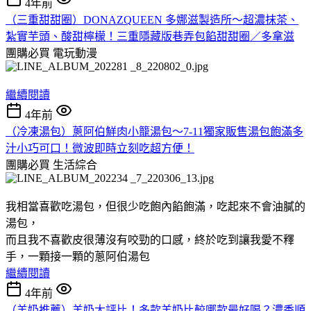
4年前
（三重甜甜圈）DONAZQUEEN 多娜滋製造所～超濃抹茶、
紮實芋頭、酸甜檸檬！三重隱藏版巷弄包餡甜甜圈／多拿滋
團購必買
電玩動漫
繼續閱讀
4年前
（冷凍湯包）蔥阿伯鮮肉小籠湯包～7-11獨家販售湯包飽滿多
汁小巧可口！微波即時立刻吃超方便！
團購必買
生活綜合
我相當喜歡吃湯包，但很少吃飽內餡飽滿，吃起來不會油膩的
湯包，
而且我不喜歡皮很薄沒有咬勁的口感，終於吃到讓我愛不釋
手，一顆接一顆的蔥阿伯湯包
繼續閱讀
4年前
（羊奶推薦）羊奶大評比！多款羊奶比較哪款最好喝？濃香順