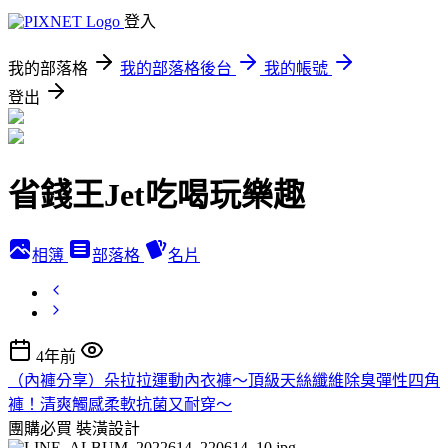
登入
我的部落格
我的部落格後台
我的帳號
登出
省錢王Jet吃喝玩樂趣
相簿
部落格
名片
4年前
（內褲分享）朵拉拉運動內衣褲～頂級天絲纖維除臭彈性四角
褲！清爽觸感柔軟抗菌又耐穿～
團購必買
裝潢設計