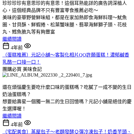
珍珍珍珍有意思珍的有意思！這個耳熟能詳的廣告詞深植人
心，這個經典品牌不只有豐富零食推薦必吃～
美味的豪華野營鮮味組，都是在家加熱即食海鮮料理～魷魚
圈、甘貝酥、鮮蝦捲、松葉蟹味腿、翡翠海鮮獅子頭、花枝
丸、鱈魚脆丸等有夠豐富
繼續閱讀
4年前
（蛋糕推薦）元記小舖～客製化相片QQ許願蛋糕！濃郁鹹香
乳酪一口接一口！
團購必買
美味食記
還在煩惱慶生要吃什麼口味的蛋糕嗎？吃膩了一成不變的生日
奶油蛋糕嗎？
想要給壽星一個獨一無二的生日回憶嗎？元記小舖是絕佳的慶
生選擇喔！
繼續閱讀
4年前
（宅配美食）蒸屋包子～老麵發酵Ｑ彈冷凍包子！奶香芋頭、