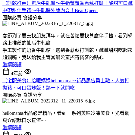
（餅乾推薦）熊后牛軋餅～牛奶莓莓香蔥蘇打餅！酸甜可口鹹
中帶甜伴手禮～牛軋餅外脆內Ｑ！Bear Queen
團購必買
食譜分享
春節到了要去找朋友拜年，就在苦惱要找甚麼伴手禮，看到網
路上推薦的熊后牛軋餅
手工製作的奶香牛軋糖，遇到香蔥蘇打餅乾，鹹鹹甜甜吃起來
超涮嘴，我送給我主管當辦公室招待賓客的點心
繼續閱讀
4年前
（宅配美食）哈囉媽媽hellomama～新品馬告勇士雞、人氣打
拋豬、可口蛋炒飯！熱一下就開吃
團購必買
食譜分享
hellomama出品必是精品，看到一系列美味冷凍美食，光看網
頁介紹就口水直流~~
繼續閱讀