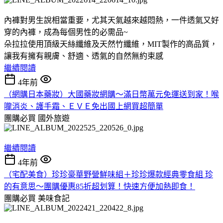
內褲對男生說相當重要，尤其天氣越來越悶熱，一件透氣又好
穿的內褲，成為每個男性的必需品~
朵拉拉使用頂級天絲纖維及天然竹纖維，MIT製作的高品質，
讓我有擁有親膚、舒適、透氣的自然無約束感
繼續閱讀
4年前
（網購日本藥妝）大國藥妝網購～滿日幣萬元免運送到家！喉
嚨消炎、護手霜、ＥＶＥ免出國上網買超簡單
團購必買
國外旅遊
繼續閱讀
4年前
（宅配美食）珍珍豪華野營鮮味組＋珍珍爆款經典零食組 珍
的有意思～團購優惠85折超划算！快速方便加熱即食！
團購必買
美味食記