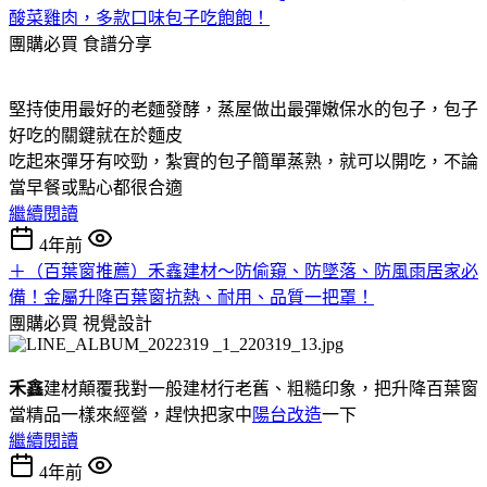
酸菜雞肉，多款口味包子吃飽飽！
團購必買
食譜分享
堅持使用最好的老麵發酵，蒸屋做出最彈嫩保水的包子，包子
好吃的關鍵就在於麵皮
吃起來彈牙有咬勁，紮實的包子簡單蒸熟，就可以開吃，不論
當早餐或點心都很合適
繼續閱讀
4年前
＋（百葉窗推薦）禾鑫建材～防偷窺、防墜落、防風雨居家必
備！金屬升降百葉窗抗熱、耐用、品質一把罩！
團購必買
視覺設計
禾鑫
建材顛覆我對一般建材行老舊、粗糙印象，把升降百葉窗
當精品一樣來經營，趕快把家中
陽台改造
一下
繼續閱讀
4年前