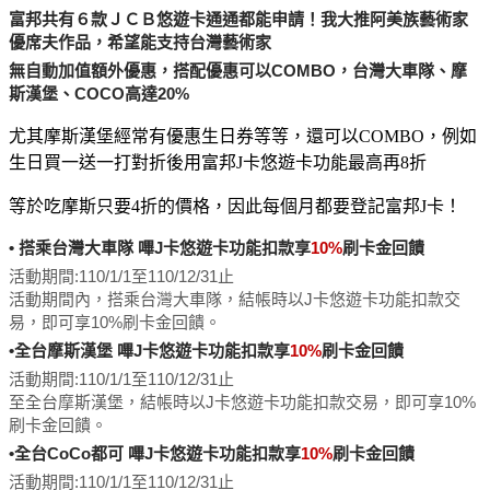
富邦共有６款ＪＣＢ悠遊卡通通都能申請！我大推阿美族藝術家
優席夫作品，希望能支持台灣藝術家
無自動加值額外優惠，搭配優惠可以COMBO，台灣大車隊、摩
斯漢堡、COCO高達20%
尤其摩斯漢堡經常有優惠生日券等等，還可以COMBO，例如
生日買一送一打對折後用富邦J卡悠遊卡功能最高再8折
等於吃摩斯只要4折的價格，因此每個月都要登記富邦J卡！
• 搭乘台灣大車隊 嗶J卡悠遊卡功能扣款享
10%
刷卡金回饋
活動期間:110/1/1至110/12/31止
活動期間內，搭乘台灣大車隊，結帳時以J卡悠遊卡功能扣款交
易，即可享10%刷卡金回饋。
•全台摩斯漢堡 嗶J卡悠遊卡功能扣款享
10%
刷卡金回饋
活動期間:
110/1/1至110/12/31止
至全台摩斯漢堡，結帳時以J卡悠遊卡功能扣款交易，即可享10%
刷卡金回饋。
•全台CoCo都可 嗶J卡悠遊卡功能扣款享
10%
刷卡金回饋
活動期間:
110/1/1至110/12/31止