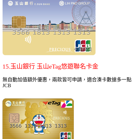
15.玉山銀行 玉山eTag悠遊聯名卡金
無自動加值額外優惠，兩款皆可申請，適合湊卡數搶多一點
JCB