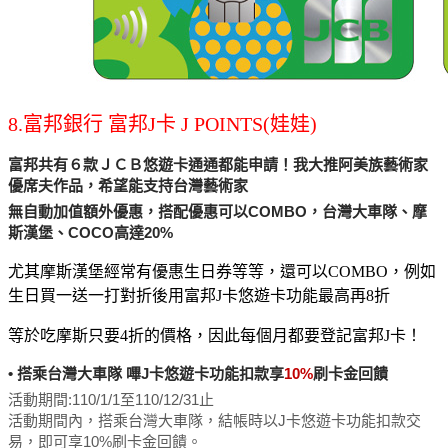
8.富邦銀行 富邦J卡 J POINTS(娃娃)
富邦共有６款ＪＣＢ悠遊卡通通都能申請！我大推阿美族藝術家
優席夫作品，希望能支持台灣藝術家
無自動加值額外優惠，搭配優惠可以COMBO，台灣大車隊、摩
斯漢堡、COCO高達20%
尤其摩斯漢堡經常有優惠生日券等等，還可以COMBO，例如
生日買一送一打對折後用富邦J卡悠遊卡功能最高再8折
等於吃摩斯只要4折的價格，因此每個月都要登記富邦J卡！
• 搭乘台灣大車隊 嗶J卡悠遊卡功能扣款享
10%
刷卡金回饋
活動期間:110/1/1至110/12/31止
活動期間內，搭乘台灣大車隊，結帳時以J卡悠遊卡功能扣款交
易，即可享10%刷卡金回饋。