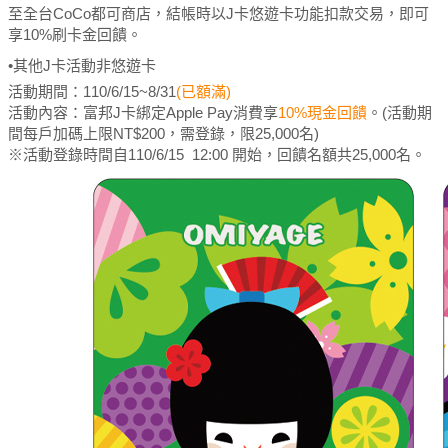
至全台CoCo都可商店，結帳時以J卡悠遊卡功能扣款交易，即可
享10%刷卡金回饋。
•其他J卡活動非悠遊卡
活動期間：110/6/15~8/31
(已額滿)
活動內容：富邦J卡綁定Apple Pay消費享
10%現金回饋
。(活動期
間每戶加碼上限NT$200，需登錄，限25,000名)
※活動登錄時間自110/6/15 12:00 開始，回饋名額共25,000名。