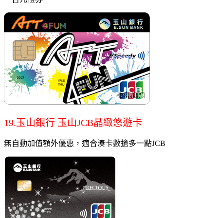
19.玉山銀行 玉山JCB晶緻悠遊卡
無自動加值額外優惠，適合湊卡數搶多一點JCB