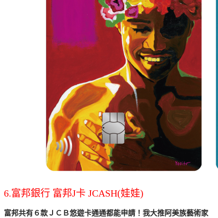
6.富邦銀行 富邦J卡 JCASH(娃娃)
富邦共有６款ＪＣＢ悠遊卡通通都能申請！我大推阿美族藝術家