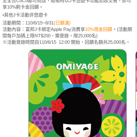
至全台CoCo都可商店，結帳時以J卡悠遊卡功能扣款交易，即可
享10%刷卡金回饋。
•其他J卡活動非悠遊卡
活動期間：110/6/15~8/31
(已額滿)
活動內容：富邦J卡綁定Apple Pay消費享
10%現金回饋
。(活動期
間每戶加碼上限NT$200，需登錄，限25,000名)
※活動登錄時間自110/6/15 12:00 開始，回饋名額共25,000名。