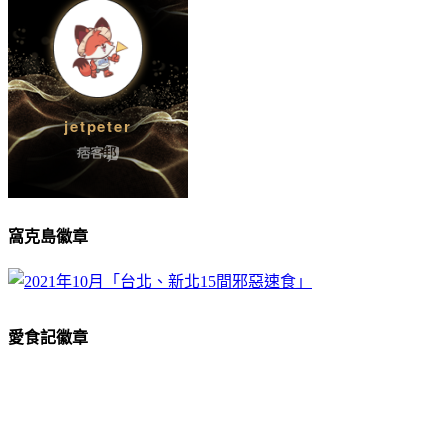
窩克島徽章
愛食記徽章