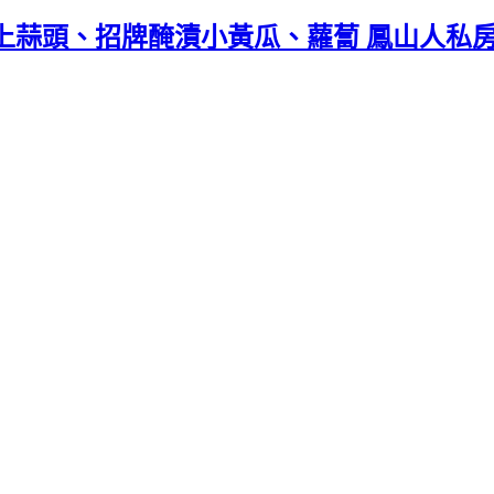
上蒜頭、招牌醃漬小黃瓜、蘿蔔 鳳山人私房