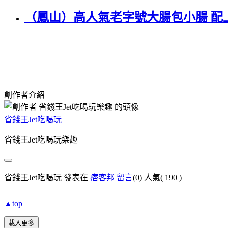
（鳳山）高人氣老字號大腸包小腸 配
創作者介紹
省錢王Jet吃喝玩
省錢王Jet吃喝玩樂趣
省錢王Jet吃喝玩 發表在
痞客邦
留言
(0)
人氣(
190
)
▲top
載入更多