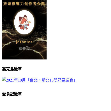
窩克島徽章
愛食記徽章