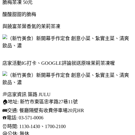
脆梅茶凍 50元
酸酸甜甜的脆梅
與饒富茶葉香氣的茉莉茶凍
店家活動IG打卡、GOOGLE評論就送原味茉莉茶凍喔
💭店家資訊 築路 JULU
🏠地址: 新竹市東區忠孝路27巷11號
🚌交通: 餐廳隔壁有收費停車場20元HR
☎️電話: 03-571-0006
⏰時間: 1130-1430、1700-2100
😪公休: 無休