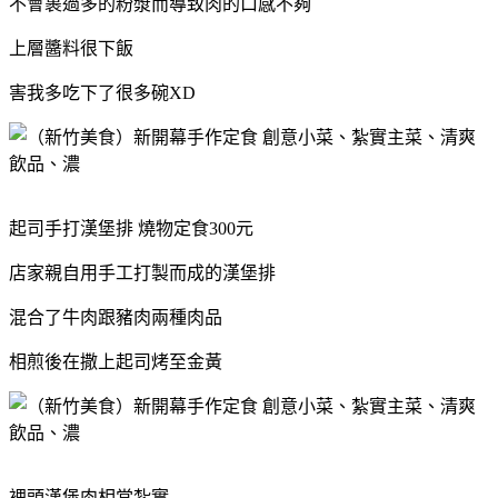
不會裹過多的粉漿而導致肉的口感不夠
上層醬料很下飯
害我多吃下了很多碗XD
起司手打漢堡排 燒物定食300元
店家親自用手工打製而成的漢堡排
混合了牛肉跟豬肉兩種肉品
相煎後在撒上起司烤至金黃
裡頭漢堡肉相當紮實