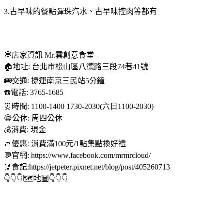
3.古早味的餐點彈珠汽水、古早味控肉等都有
💭店家資訊 Mr.雲創意食堂
🏠地址: 台北市松山區八德路三段74巷41號
🚌交通: 捷運南京三民站5分鐘
☎️電話: 3765-1685
⏰時間: 1100-1400 1730-2030(六日1100-2030)
😪公休: 周四公休
💰消費: 現金
👛優惠: 消費滿100元/1點集點換好禮
💬官網: https://www.facebook.com/mrmrcloud/
🥢食記:https://jetpeter.pixnet.net/blog/post/405260713
👇👇👇🗺地圖👇👇👇