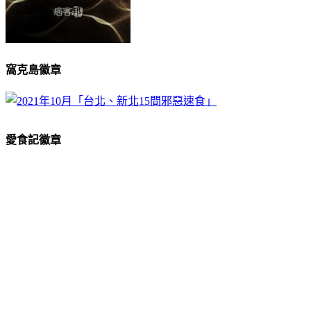
窩克島徽章
愛食記徽章