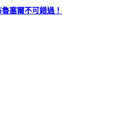
來布魯塞爾不可錯過！