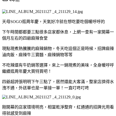
天母SOGO逛周年慶，天氣好冷就在想吃要吃個暖呼呼的
下午時間都都要三點很多店家都休息，上網一查有一家開幕一
個月左右的四爺麻辣食堂
現點現煮熱騰騰的麻辣鍋物，冬天吃這個正是時候，招牌麻辣
滷肉飯、麻辣牛三寶麵、麻辣鍋物等等
不吃辣還有牛奶鍋等選擇，來上一鍋現煮的美味，全身暖呼呼
繼續逛周年慶大買特買吧！
四爺超誇張明明下午三點了，居然還能大客滿，整家店擠得水
洩不通，外送單也是一單接一單！一直叮咚叮咚
剛開幕的店家環境明亮，相當乾淨整齊，紅通通的招牌光用看
得就感受到麻辣