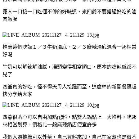
讓人一口接一口吃個不停的好味道，來四爺不要錯過好吃的滷
肉飯喔
推薦這個吃飯１／３牛奶湯底、２／３麻辣湯底混合一起相當
好喝
牛奶可以解辣解油膩，湯頭變得相當順口，原本的嗆辣感都不
見了
四爺真的好吃，怪不得天母人接踵而至，這麼棒的新開餐廳趕
快分享給大家
四爺很貼心可以自由加點配料，點雙人鍋點上一大堆料，吃起
來相當划算，價格比一般麻辣鍋店便宜許多
我個人還推薦可以外帶，自己買料來加，自己在家煮也是很不