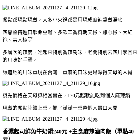
餐點都現點現煮，大多小火鍋都是用現成麻辣醬煮湯底
四爺堅持進口郫縣豆瓣、多款辛香料朝天椒、雞心椒、大紅
袍、美人椒等
多層次的辣度，吃起來特別香辣夠味，老闆特別去四川學回來
的川味好手藝，
讓道地的川味重現在台灣！重麻的口味更是深得天母的人胃
餐點價格在天母算相當實在，170元起就能吃到個人麻辣鍋
現煮的餐點陸續上桌，擺了滿滿一桌整個人胃口大開
香濃起司鮮魚牛奶鍋240元 +主食麻辣滷肉飯（單點40
元）