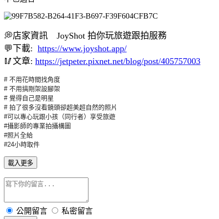
💭店家資訊 JoyShot 拍你玩旅遊跟拍服務
💬下載:
https://www.joyshot.app/
🥢文章:
https://jetpeter.pixnet.net/blog/post/405757003
# 不用花時間找角度
# 不用搞剛架設腳架
# 覺得自己是明星
#
拍
了很多沒看鏡頭卻超美超自然的照片
#可以專心玩跟小孩（同行者）享受
旅
遊
#攝影師的專業
拍
攝構圖
#照片全給
#24小時取件
載入更多
公開留言
私密留言