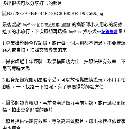
多出很多可以分享打卡的照片
最後感謝
的攝影師小犬用心的紀錄
JoyShot
拍
你
玩旅遊跟
拍
服務
這次的小旅行，下次還想再透過
找小犬來
喔！
JoyShot
記錄旅遊
1.專業攝影師全程記錄，旅行每一個片刻都不錯過，不要麻煩
路人或自拍，拍照交給專業的來
2.攝影師近十年經驗，取景構圖功力佳，拍照快速有效率，不
用苦等曬太陽
3.貼身紀錄宛如明星般享受，可以放輕鬆盡情遊玩，不用手忙
腳亂，一下找路一下拍照，有了專屬攝影師超方便
4.攝影師認真親切，事前會溝通做好事前功課，旅行過程更順
暢，拍出更多好看的照片
5.照片提供快速有效率，專業高畫質照片，印出來裱框佈置家
中也適合