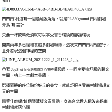
我們
四四南˙村還有一個隱藏版角落，就是PLAYground 南村劇場·
青鳥·有.設計
只要一杯飲料低消就可以享受書香環繞的靜謐環境
開業兩年多已經培養超多劇場粉絲，這次來四四南村輕旅行，
意外發現這個神秘的空間
帶著
攝影師，一同享受這舒服的藝文
JoyShot
拍
你
玩旅遊跟
拍
服務
空間，拈上一本劇本書籍，
選擇窗邊的座位點份好丘的美食，就能舒服享受南村劇場超文
青的空間
還等什麼呢?這個隱藏版文青景點，身為台北達人還沒來過南
村劇場就落伍囉！