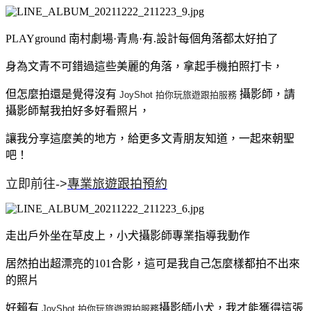
PLAYground 南村劇場·青鳥·有.設計每個角落都太好拍了
身為文青不可錯過這些美麗的角落，拿起手機拍照打卡，
但怎麼拍還是覺得沒有
攝影師，請
JoyShot
拍
你
玩旅遊跟
拍
服務
攝影師幫我拍好多好看照片，
讓我分享這麼美的地方，給更多文青朋友知道，一起來朝聖
吧！
立即前往->
專業旅遊跟
拍
預約
走出戶外坐在草皮上，小犬攝影師專業指導我動作
居然拍出超漂亮的101合影，這可是我自己怎麼樣都拍不出來
的照片
好賴有
攝影師小犬，我才能獲得這張
JoyShot
拍
你
玩旅遊跟
拍
服務