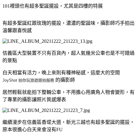
101裡頭也有超多聖誕擺設，尤其是四樓的特展
有超多聖誕紅跟玫瑰的擺設，濃濃的聖誕味，攝影師巧手拍出
溫馨跟喜悅感
信義區大型裝置不只有百貨內，超人氣幾米公車也是不可錯過
的景點
白天相當有活力，晚上來則有種神秘感，這麼大的空間
的攝影師
JoyShot
拍
你
玩旅遊跟
拍
服務
居然輕鬆就能拍下整輛公車，不用擔心用廣角人物會變形，有
了專業的攝影讓照片質感爆表
繼續漫步在信義區香堤大道，新光三越也有超多聖誕的擺設，
原本很擔心白天來會沒有FU