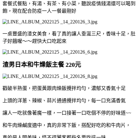
套餐式餐點，有湯、有茶、有小菜，聽說疫情錢湯還可以喝到
飽，現在配合防疫一人一餐最剛好
一桌豐盛的渣女美食，看了真的讓人垂涎三尺，香味十足，肚
子好餓喔～～趕快大口吃起來
渣男日本和牛燥飯主餐 220元
戳破半熟蛋，把蛋黃跟肉燥飯攪拌均勻，濃郁又香氣十足
上頭的洋蔥、辣椒、蒜片通通攪拌均勻，每一口充滿香氣
讓人一吃就像著魔一樣，一口接著一口吃個不停的好味道~~
和牛肉燥鹹度適中，真的非常下飯，搭配好吃的和牛肉片，
真的是人間美味，怪不得饕客都指名要吃這一味