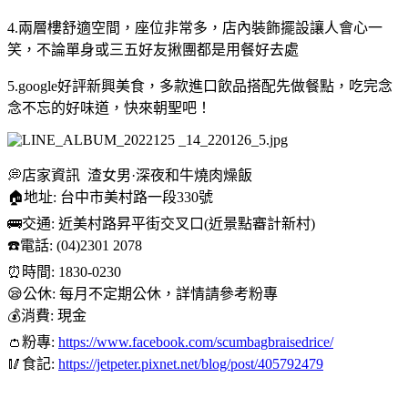
4.兩層樓舒適空間，座位非常多，店內裝飾擺設讓人會心一
笑，不論單身或三五好友揪團都是用餐好去處
5.google好評新興美食，多款進口飲品搭配先做餐點，吃完念
念不忘的好味道，快來朝聖吧！
💭店家資訊 渣女男·深夜和牛燒肉燥飯
🏠地址: 台中市美村路一段330號
🚌交通: 近美村路昇平街交叉口(近景點審計新村)
☎️電話: (04)2301 2078
⏰時間: 1830-0230
😪公休: 每月不定期公休，詳情請參考粉專
💰消費: 現金
👛粉專:
https://www.facebook.com/scumbagbraisedrice/
🥢食記:
https://jetpeter.pixnet.net/blog/post/405792479