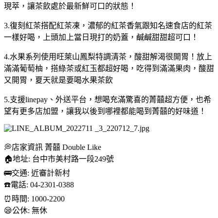
現萃，讓茶飲處於最新鮮可口的狀態！
3.復刻紅茶搭配紅茶凍，濃郁的紅茶香氣跟知名速食店的紅茶
一樣好喝，上頭加上當日現打的奶蓋，鹹鹹甜甜超可口！
4.水果系列使用旺萊山鳳梨特調清茶，酸甜解渴很開胃！放上
滿滿葡萄柚，搭綠茶或紅玉都超好喝，吃得到滿滿果肉，酸甜
又開胃，夏天就是要喝水果茶飲
5.支援linepay、外送平台，想喝充滿驚喜的菁囍超方便，也希
望有更多店加盟，讓我以後到哪裡都能喝到菁囍的好味道！
💭店家資訊 菁囍 Double Like
🏠地址: 台中市美村路一段249號
🚌交通: 近審計新村
☎️電話: 04-2301-0388
⏰時間: 1000-2200
😪公休: 無休