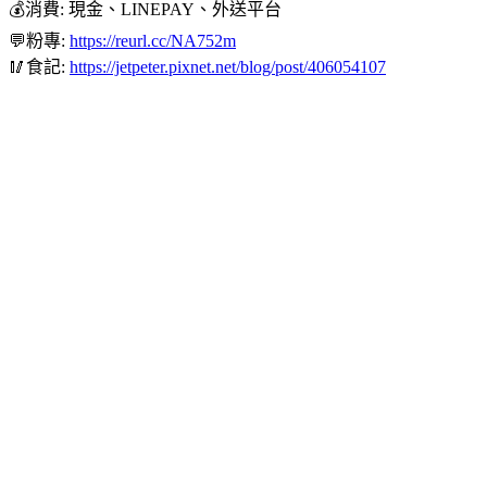
💰消費: 現金、LINEPAY、外送平台
💬粉專:
https://reurl.cc/NA752m
🥢食記:
https://jetpeter.pixnet.net/blog/post/406054107