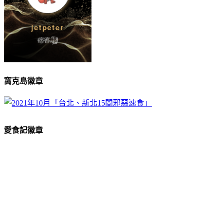
窩克島徽章
愛食記徽章