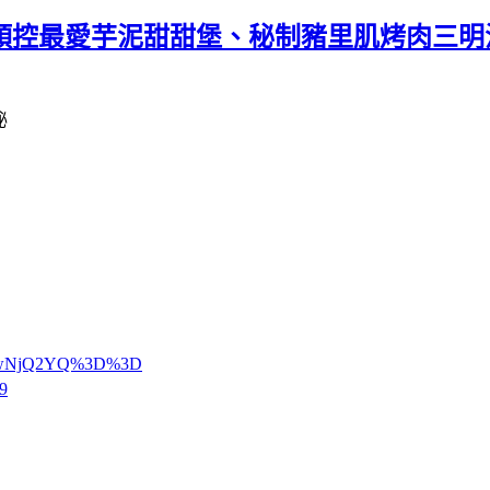
～芋頭控最愛芋泥甜甜堡、秘制豬里肌烤肉三
4MTIwNjQ2YQ%3D%3D
9