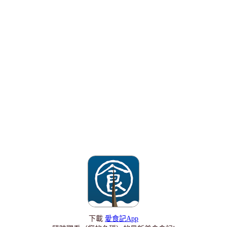
下載
愛食記App